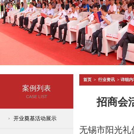
首页
>
行业资讯
> 详细内
案例列表
CASE LIST
招商会
开业奠基活动展示
无锡市阳光礼